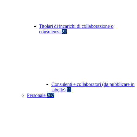
Titolari di incarichi di collaborazione o
consulenza
22
Consulenti e collaboratori (da pubblicare in
tabelle)
11
Personale
207