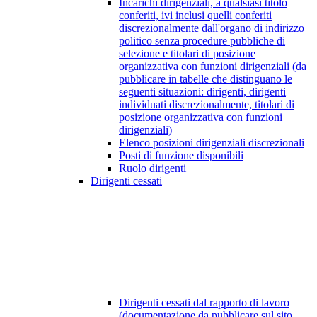
Incarichi dirigenziali, a qualsiasi titolo
conferiti, ivi inclusi quelli conferiti
discrezionalmente dall'organo di indirizzo
politico senza procedure pubbliche di
selezione e titolari di posizione
organizzativa con funzioni dirigenziali (da
pubblicare in tabelle che distinguano le
seguenti situazioni: dirigenti, dirigenti
individuati discrezionalmente, titolari di
posizione organizzativa con funzioni
dirigenziali)
Elenco posizioni dirigenziali discrezionali
Posti di funzione disponibili
Ruolo dirigenti
Dirigenti cessati
Dirigenti cessati dal rapporto di lavoro
(documentazione da pubblicare sul sito