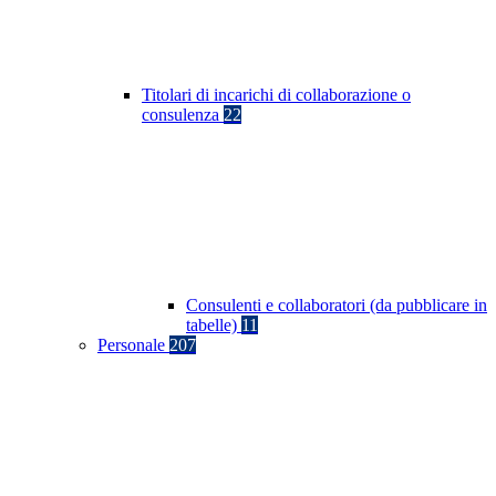
Titolari di incarichi di collaborazione o
consulenza
22
Consulenti e collaboratori (da pubblicare in
tabelle)
11
Personale
207