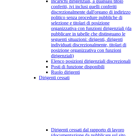
Incarichi dirigenziali, a qualsiasi titolo
conferiti, ivi inclusi quelli conferiti
discrezionalmente dall'organo di indirizzo
politico senza procedure pubbliche di
selezione e titolari di posizione
organizzativa con funzioni dirigenziali (da
pubblicare in tabelle che distinguano le
seguenti situazioni: dirigenti, dirigenti
individuati discrezionalmente, titolari di
posizione organizzativa con funzioni
dirigenziali)
Elenco posizioni dirigenziali discrezionali
Posti di funzione disponibili
Ruolo dirigenti
Dirigenti cessati
Dirigenti cessati dal rapporto di lavoro
(documentazione da pubblicare sul sito