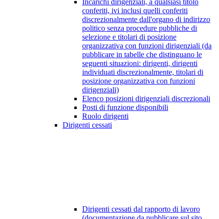
Incarichi dirigenziali, a qualsiasi titolo
conferiti, ivi inclusi quelli conferiti
discrezionalmente dall'organo di indirizzo
politico senza procedure pubbliche di
selezione e titolari di posizione
organizzativa con funzioni dirigenziali (da
pubblicare in tabelle che distinguano le
seguenti situazioni: dirigenti, dirigenti
individuati discrezionalmente, titolari di
posizione organizzativa con funzioni
dirigenziali)
Elenco posizioni dirigenziali discrezionali
Posti di funzione disponibili
Ruolo dirigenti
Dirigenti cessati
Dirigenti cessati dal rapporto di lavoro
(documentazione da pubblicare sul sito