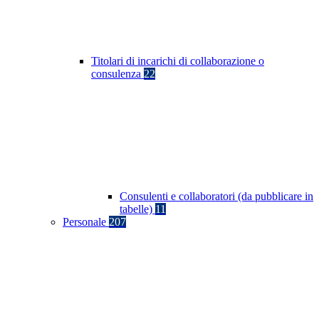
Titolari di incarichi di collaborazione o
consulenza
22
Consulenti e collaboratori (da pubblicare in
tabelle)
11
Personale
207