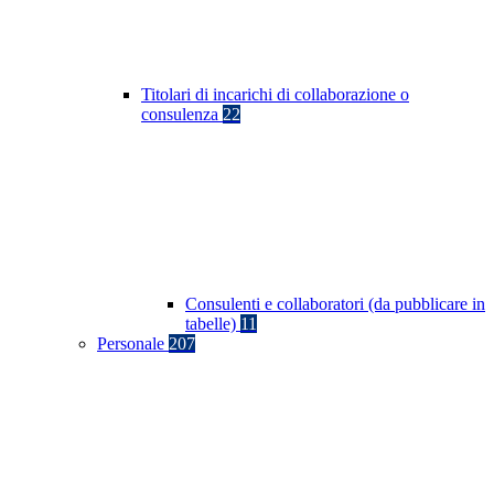
Titolari di incarichi di collaborazione o
consulenza
22
Consulenti e collaboratori (da pubblicare in
tabelle)
11
Personale
207