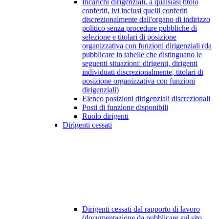
Incarichi dirigenziali, a qualsiasi titolo
conferiti, ivi inclusi quelli conferiti
discrezionalmente dall'organo di indirizzo
politico senza procedure pubbliche di
selezione e titolari di posizione
organizzativa con funzioni dirigenziali (da
pubblicare in tabelle che distinguano le
seguenti situazioni: dirigenti, dirigenti
individuati discrezionalmente, titolari di
posizione organizzativa con funzioni
dirigenziali)
Elenco posizioni dirigenziali discrezionali
Posti di funzione disponibili
Ruolo dirigenti
Dirigenti cessati
Dirigenti cessati dal rapporto di lavoro
(documentazione da pubblicare sul sito