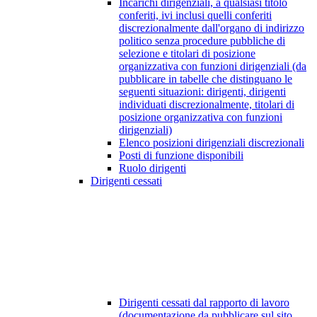
Incarichi dirigenziali, a qualsiasi titolo
conferiti, ivi inclusi quelli conferiti
discrezionalmente dall'organo di indirizzo
politico senza procedure pubbliche di
selezione e titolari di posizione
organizzativa con funzioni dirigenziali (da
pubblicare in tabelle che distinguano le
seguenti situazioni: dirigenti, dirigenti
individuati discrezionalmente, titolari di
posizione organizzativa con funzioni
dirigenziali)
Elenco posizioni dirigenziali discrezionali
Posti di funzione disponibili
Ruolo dirigenti
Dirigenti cessati
Dirigenti cessati dal rapporto di lavoro
(documentazione da pubblicare sul sito