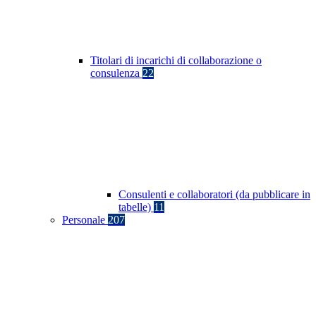
Titolari di incarichi di collaborazione o
consulenza
22
Consulenti e collaboratori (da pubblicare in
tabelle)
11
Personale
207