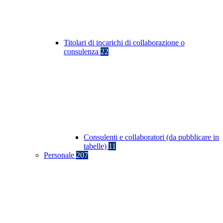
Titolari di incarichi di collaborazione o
consulenza
22
Consulenti e collaboratori (da pubblicare in
tabelle)
11
Personale
207