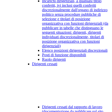
Incarichi dirigenziali, a qualsiasi titolo
conferiti, ivi inclusi quelli conferiti
discrezionalmente dall'organo di indirizzo
politico senza procedure pubbliche di
selezione e titolari di posizione
organizzativa con funzioni dirigenziali (da
pubblicare in tabelle che distinguano le
seguenti situazioni: dirigenti, dirigenti
individuati discrezionalmente, titolari di
posizione organizzativa con funzioni
dirigenziali)
Elenco posizioni dirigenziali discrezionali
Posti di funzione disponibili
Ruolo dirigenti
Dirigenti cessati
Dirigenti cessati dal rapporto di lavoro
(documentazione da pubblicare sul sito