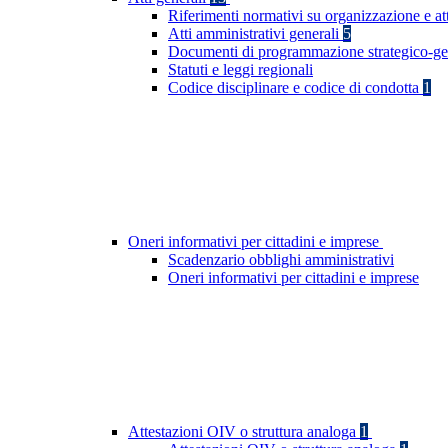
Riferimenti normativi su organizzazione e at
Atti amministrativi generali
5
Documenti di programmazione strategico-ge
Statuti e leggi regionali
Codice disciplinare e codice di condotta
1
Oneri informativi per cittadini e imprese
Scadenzario obblighi amministrativi
Oneri informativi per cittadini e imprese
Attestazioni OIV o struttura analoga
1