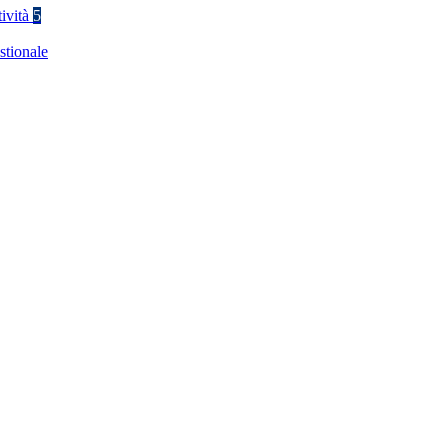
tività
5
stionale