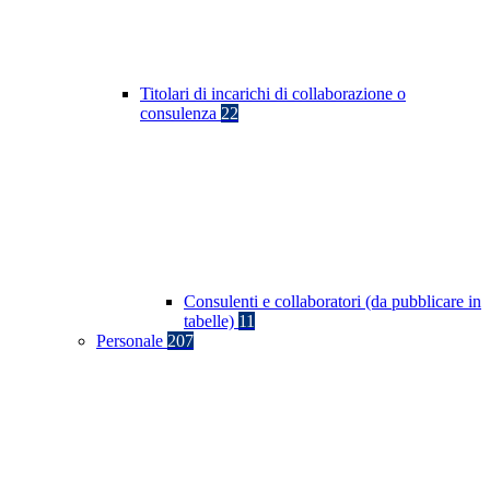
Titolari di incarichi di collaborazione o
consulenza
22
Consulenti e collaboratori (da pubblicare in
tabelle)
11
Personale
207