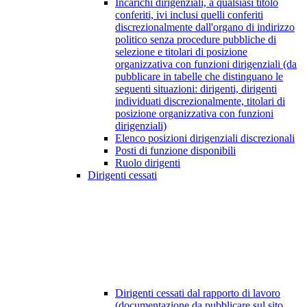
Incarichi dirigenziali, a qualsiasi titolo
conferiti, ivi inclusi quelli conferiti
discrezionalmente dall'organo di indirizzo
politico senza procedure pubbliche di
selezione e titolari di posizione
organizzativa con funzioni dirigenziali (da
pubblicare in tabelle che distinguano le
seguenti situazioni: dirigenti, dirigenti
individuati discrezionalmente, titolari di
posizione organizzativa con funzioni
dirigenziali)
Elenco posizioni dirigenziali discrezionali
Posti di funzione disponibili
Ruolo dirigenti
Dirigenti cessati
Dirigenti cessati dal rapporto di lavoro
(documentazione da pubblicare sul sito