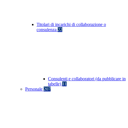
Titolari di incarichi di collaborazione o
consulenza
22
Consulenti e collaboratori (da pubblicare in
tabelle)
11
Personale
207