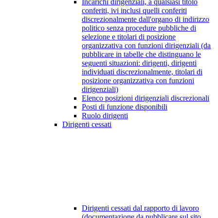
Incarichi dirigenziali, a qualsiasi titolo
conferiti, ivi inclusi quelli conferiti
discrezionalmente dall'organo di indirizzo
politico senza procedure pubbliche di
selezione e titolari di posizione
organizzativa con funzioni dirigenziali (da
pubblicare in tabelle che distinguano le
seguenti situazioni: dirigenti, dirigenti
individuati discrezionalmente, titolari di
posizione organizzativa con funzioni
dirigenziali)
Elenco posizioni dirigenziali discrezionali
Posti di funzione disponibili
Ruolo dirigenti
Dirigenti cessati
Dirigenti cessati dal rapporto di lavoro
(documentazione da pubblicare sul sito