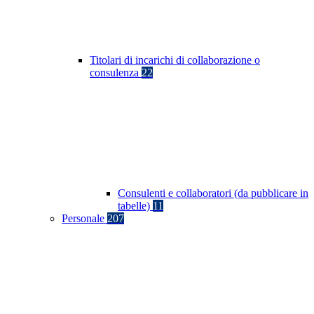
Titolari di incarichi di collaborazione o
consulenza
22
Consulenti e collaboratori (da pubblicare in
tabelle)
11
Personale
207