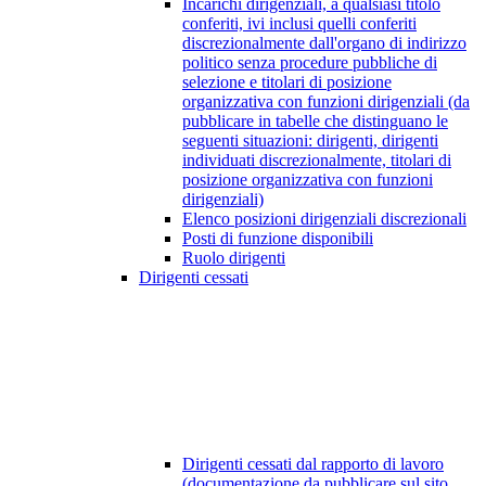
Incarichi dirigenziali, a qualsiasi titolo
conferiti, ivi inclusi quelli conferiti
discrezionalmente dall'organo di indirizzo
politico senza procedure pubbliche di
selezione e titolari di posizione
organizzativa con funzioni dirigenziali (da
pubblicare in tabelle che distinguano le
seguenti situazioni: dirigenti, dirigenti
individuati discrezionalmente, titolari di
posizione organizzativa con funzioni
dirigenziali)
Elenco posizioni dirigenziali discrezionali
Posti di funzione disponibili
Ruolo dirigenti
Dirigenti cessati
Dirigenti cessati dal rapporto di lavoro
(documentazione da pubblicare sul sito