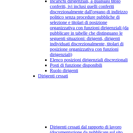
Incarichi dirigenziali, a qualsiasi titolo
conferiti, ivi inclusi quelli conferiti
discrezionalmente dall'organo di indirizzo
politico senza procedure pubbliche di
selezione e titolari di posizione
organizzativa con funzioni dirigenziali (da
pubblicare in tabelle che distinguano le
seguenti situazioni: dirigenti, dirigenti
individuati discrezionalmente, titolari di
posizione organizzativa con funzioni
dirigenziali)
Elenco posizioni dirigenziali discrezionali
Posti di funzione disponibili
Ruolo dirigenti
Dirigenti cessati
Dirigenti cessati dal rapporto di lavoro
(documentazione da pubblicare sul sito