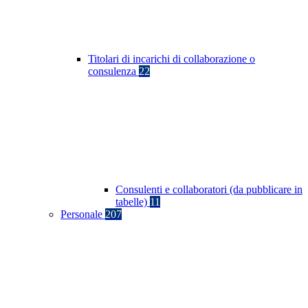
Titolari di incarichi di collaborazione o
consulenza
22
Consulenti e collaboratori (da pubblicare in
tabelle)
11
Personale
207