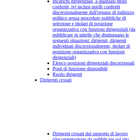
Incarichi dirigenziali, a qualsiasi titolo
conferiti, ivi inclusi quelli conferiti
discrezionalmente dall'organo di indirizzo
politico senza procedure pubbliche di
selezione e titolari di posizione
organizzativa con funzioni dirigenziali (da
pubblicare in tabelle che distinguano le
seguenti situazioni: dirigenti, dirigenti
individuati discrezionalmente, titolari di
posizione organizzativa con funzioni
dirigenziali)
Elenco posizioni dirigenziali discrezionali
Posti di funzione disponibili
Ruolo dirigenti
Dirigenti cessati
Dirigenti cessati dal rapporto di lavoro
(documentazione da pubblicare sul sito