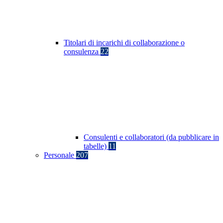
Titolari di incarichi di collaborazione o
consulenza
22
Consulenti e collaboratori (da pubblicare in
tabelle)
11
Personale
207