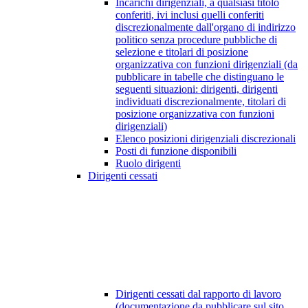
Incarichi dirigenziali, a qualsiasi titolo
conferiti, ivi inclusi quelli conferiti
discrezionalmente dall'organo di indirizzo
politico senza procedure pubbliche di
selezione e titolari di posizione
organizzativa con funzioni dirigenziali (da
pubblicare in tabelle che distinguano le
seguenti situazioni: dirigenti, dirigenti
individuati discrezionalmente, titolari di
posizione organizzativa con funzioni
dirigenziali)
Elenco posizioni dirigenziali discrezionali
Posti di funzione disponibili
Ruolo dirigenti
Dirigenti cessati
Dirigenti cessati dal rapporto di lavoro
(documentazione da pubblicare sul sito