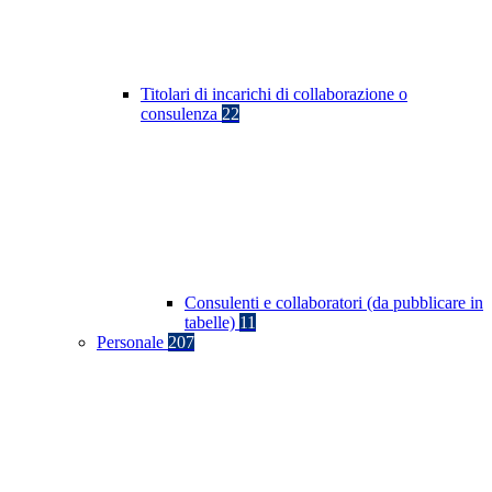
Titolari di incarichi di collaborazione o
consulenza
22
Consulenti e collaboratori (da pubblicare in
tabelle)
11
Personale
207