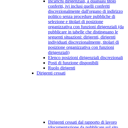
Incarichi dirigenziali, a qualsiasi titolo
conferiti, ivi inclusi quelli conferiti
discrezionalmente dall'organo di indirizzo
politico senza procedure pubbliche di
selezione e titolari di posizione
organizzativa con funzioni dirigenziali (da
pubblicare in tabelle che distinguano le
seguenti situazioni: dirigenti, dirigenti
individuati discrezionalmente, titolari di
posizione organizzativa con funzioni
dirigenziali)
Elenco posizioni dirigenziali discrezionali
Posti di funzione disponibili
Ruolo dirigenti
Dirigenti cessati
Dirigenti cessati dal rapporto di lavoro
(documentazione da pubblicare sul sito