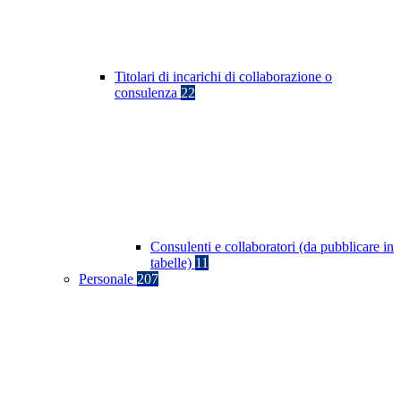
Titolari di incarichi di collaborazione o
consulenza
22
Consulenti e collaboratori (da pubblicare in
tabelle)
11
Personale
207