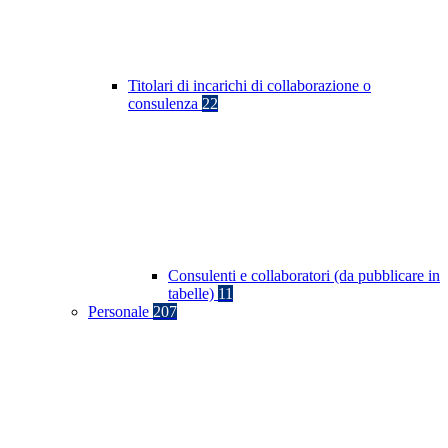
Titolari di incarichi di collaborazione o
consulenza
22
Consulenti e collaboratori (da pubblicare in
tabelle)
11
Personale
207