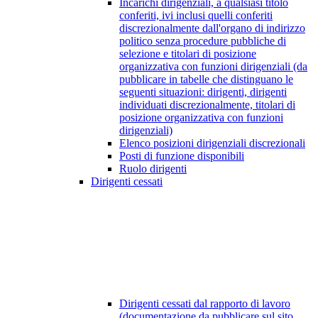
Incarichi dirigenziali, a qualsiasi titolo
conferiti, ivi inclusi quelli conferiti
discrezionalmente dall'organo di indirizzo
politico senza procedure pubbliche di
selezione e titolari di posizione
organizzativa con funzioni dirigenziali (da
pubblicare in tabelle che distinguano le
seguenti situazioni: dirigenti, dirigenti
individuati discrezionalmente, titolari di
posizione organizzativa con funzioni
dirigenziali)
Elenco posizioni dirigenziali discrezionali
Posti di funzione disponibili
Ruolo dirigenti
Dirigenti cessati
Dirigenti cessati dal rapporto di lavoro
(documentazione da pubblicare sul sito