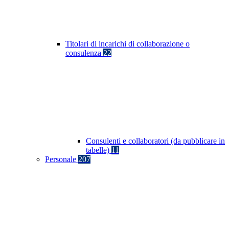
Titolari di incarichi di collaborazione o
consulenza
22
Consulenti e collaboratori (da pubblicare in
tabelle)
11
Personale
207