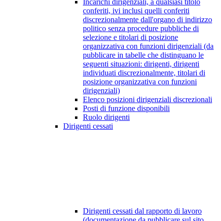
Incarichi dirigenziali, a qualsiasi titolo
conferiti, ivi inclusi quelli conferiti
discrezionalmente dall'organo di indirizzo
politico senza procedure pubbliche di
selezione e titolari di posizione
organizzativa con funzioni dirigenziali (da
pubblicare in tabelle che distinguano le
seguenti situazioni: dirigenti, dirigenti
individuati discrezionalmente, titolari di
posizione organizzativa con funzioni
dirigenziali)
Elenco posizioni dirigenziali discrezionali
Posti di funzione disponibili
Ruolo dirigenti
Dirigenti cessati
Dirigenti cessati dal rapporto di lavoro
(documentazione da pubblicare sul sito