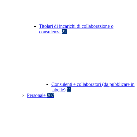
Titolari di incarichi di collaborazione o
consulenza
22
Consulenti e collaboratori (da pubblicare in
tabelle)
11
Personale
207