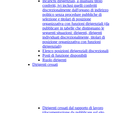
Incarichi dirigenziali, a qualsiasi titolo
conferiti, ivi inclusi quelli conferiti
discrezionalmente dall'organo di indirizzo
politico senza procedure pubbliche di
selezione e titolari di posizione
organizzativa con funzioni dirigenziali (da
pubblicare in tabelle che distinguano le
seguenti situazioni: dirigenti, dirigenti
individuati discrezionalmente, titolari di
posizione organizzativa con funzioni
dirigenziali)
Elenco posizioni dirigenziali discrezionali
Posti di funzione disponibili
Ruolo dirigenti
Dirigenti cessati
Dirigenti cessati dal rapporto di lavoro
(documentazione da pubblicare sul sito