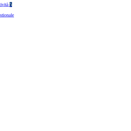
tività
5
stionale