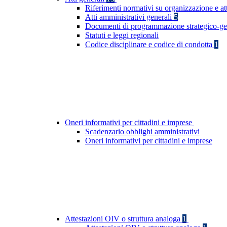
Riferimenti normativi su organizzazione e at
Atti amministrativi generali
5
Documenti di programmazione strategico-ge
Statuti e leggi regionali
Codice disciplinare e codice di condotta
1
Oneri informativi per cittadini e imprese
Scadenzario obblighi amministrativi
Oneri informativi per cittadini e imprese
Attestazioni OIV o struttura analoga
1