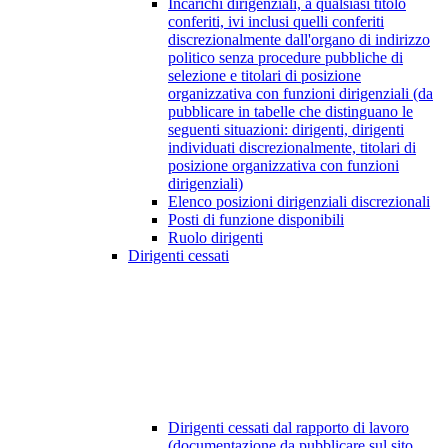
Incarichi dirigenziali, a qualsiasi titolo
conferiti, ivi inclusi quelli conferiti
discrezionalmente dall'organo di indirizzo
politico senza procedure pubbliche di
selezione e titolari di posizione
organizzativa con funzioni dirigenziali (da
pubblicare in tabelle che distinguano le
seguenti situazioni: dirigenti, dirigenti
individuati discrezionalmente, titolari di
posizione organizzativa con funzioni
dirigenziali)
Elenco posizioni dirigenziali discrezionali
Posti di funzione disponibili
Ruolo dirigenti
Dirigenti cessati
Dirigenti cessati dal rapporto di lavoro
(documentazione da pubblicare sul sito