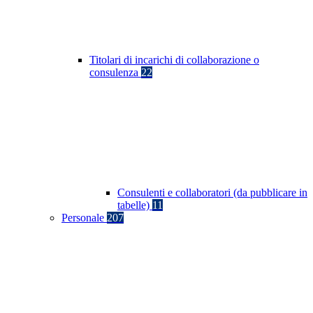
Titolari di incarichi di collaborazione o
consulenza
22
Consulenti e collaboratori (da pubblicare in
tabelle)
11
Personale
207