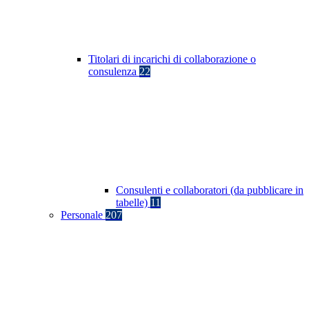
Titolari di incarichi di collaborazione o
consulenza
22
Consulenti e collaboratori (da pubblicare in
tabelle)
11
Personale
207