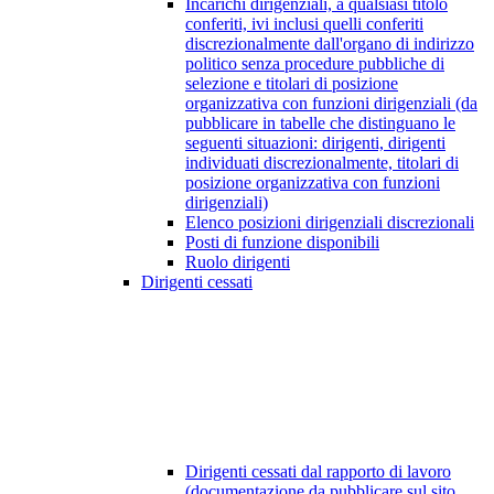
Incarichi dirigenziali, a qualsiasi titolo
conferiti, ivi inclusi quelli conferiti
discrezionalmente dall'organo di indirizzo
politico senza procedure pubbliche di
selezione e titolari di posizione
organizzativa con funzioni dirigenziali (da
pubblicare in tabelle che distinguano le
seguenti situazioni: dirigenti, dirigenti
individuati discrezionalmente, titolari di
posizione organizzativa con funzioni
dirigenziali)
Elenco posizioni dirigenziali discrezionali
Posti di funzione disponibili
Ruolo dirigenti
Dirigenti cessati
Dirigenti cessati dal rapporto di lavoro
(documentazione da pubblicare sul sito