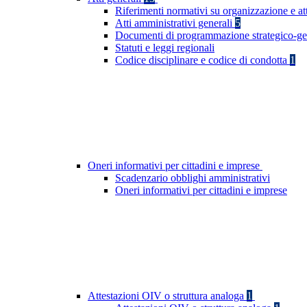
Riferimenti normativi su organizzazione e at
Atti amministrativi generali
5
Documenti di programmazione strategico-ge
Statuti e leggi regionali
Codice disciplinare e codice di condotta
1
Oneri informativi per cittadini e imprese
Scadenzario obblighi amministrativi
Oneri informativi per cittadini e imprese
Attestazioni OIV o struttura analoga
1