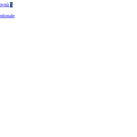
tività
5
stionale