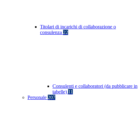
Titolari di incarichi di collaborazione o
consulenza
22
Consulenti e collaboratori (da pubblicare in
tabelle)
11
Personale
207