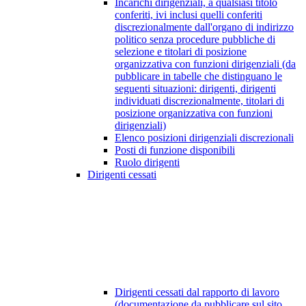
Incarichi dirigenziali, a qualsiasi titolo
conferiti, ivi inclusi quelli conferiti
discrezionalmente dall'organo di indirizzo
politico senza procedure pubbliche di
selezione e titolari di posizione
organizzativa con funzioni dirigenziali (da
pubblicare in tabelle che distinguano le
seguenti situazioni: dirigenti, dirigenti
individuati discrezionalmente, titolari di
posizione organizzativa con funzioni
dirigenziali)
Elenco posizioni dirigenziali discrezionali
Posti di funzione disponibili
Ruolo dirigenti
Dirigenti cessati
Dirigenti cessati dal rapporto di lavoro
(documentazione da pubblicare sul sito