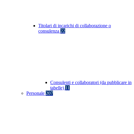
Titolari di incarichi di collaborazione o
consulenza
22
Consulenti e collaboratori (da pubblicare in
tabelle)
11
Personale
207