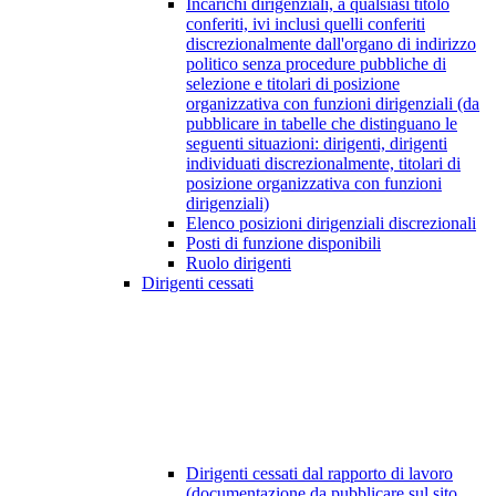
Incarichi dirigenziali, a qualsiasi titolo
conferiti, ivi inclusi quelli conferiti
discrezionalmente dall'organo di indirizzo
politico senza procedure pubbliche di
selezione e titolari di posizione
organizzativa con funzioni dirigenziali (da
pubblicare in tabelle che distinguano le
seguenti situazioni: dirigenti, dirigenti
individuati discrezionalmente, titolari di
posizione organizzativa con funzioni
dirigenziali)
Elenco posizioni dirigenziali discrezionali
Posti di funzione disponibili
Ruolo dirigenti
Dirigenti cessati
Dirigenti cessati dal rapporto di lavoro
(documentazione da pubblicare sul sito