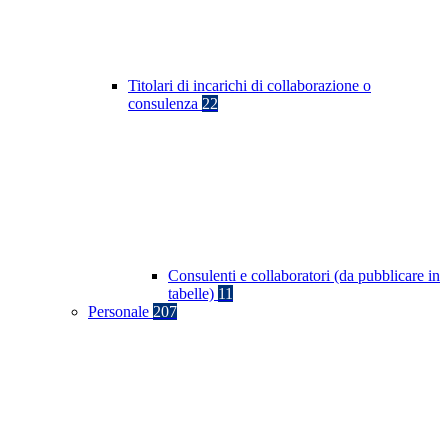
Titolari di incarichi di collaborazione o
consulenza
22
Consulenti e collaboratori (da pubblicare in
tabelle)
11
Personale
207