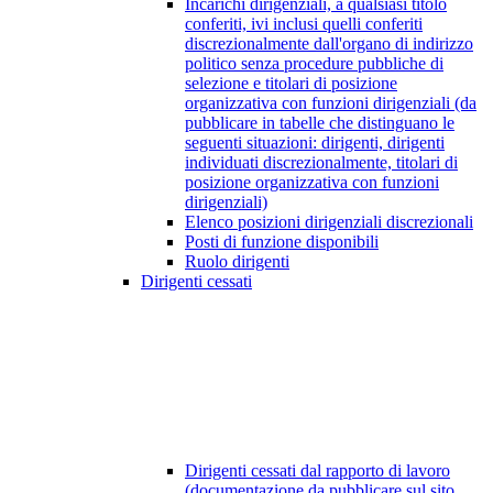
Incarichi dirigenziali, a qualsiasi titolo
conferiti, ivi inclusi quelli conferiti
discrezionalmente dall'organo di indirizzo
politico senza procedure pubbliche di
selezione e titolari di posizione
organizzativa con funzioni dirigenziali (da
pubblicare in tabelle che distinguano le
seguenti situazioni: dirigenti, dirigenti
individuati discrezionalmente, titolari di
posizione organizzativa con funzioni
dirigenziali)
Elenco posizioni dirigenziali discrezionali
Posti di funzione disponibili
Ruolo dirigenti
Dirigenti cessati
Dirigenti cessati dal rapporto di lavoro
(documentazione da pubblicare sul sito