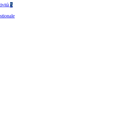
tività
5
stionale