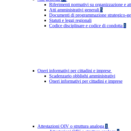
Riferimenti normativi su organizzazione e at
Atti amministrativi generali
5
Documenti di programmazione strategico-ge
Statuti e leggi regionali
Codice disciplinare e codice di condotta
1
Oneri informativi per cittadini e imprese
Scadenzario obblighi amministrativi
Oneri informativi per cittadini e imprese
Attestazioni OIV o struttura analoga
1