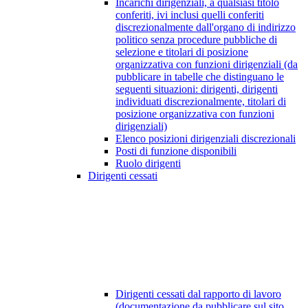
Incarichi dirigenziali, a qualsiasi titolo
conferiti, ivi inclusi quelli conferiti
discrezionalmente dall'organo di indirizzo
politico senza procedure pubbliche di
selezione e titolari di posizione
organizzativa con funzioni dirigenziali (da
pubblicare in tabelle che distinguano le
seguenti situazioni: dirigenti, dirigenti
individuati discrezionalmente, titolari di
posizione organizzativa con funzioni
dirigenziali)
Elenco posizioni dirigenziali discrezionali
Posti di funzione disponibili
Ruolo dirigenti
Dirigenti cessati
Dirigenti cessati dal rapporto di lavoro
(documentazione da pubblicare sul sito