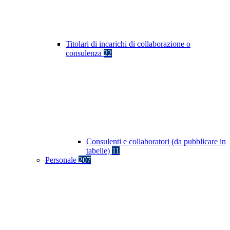
Titolari di incarichi di collaborazione o
consulenza
22
Consulenti e collaboratori (da pubblicare in
tabelle)
11
Personale
207