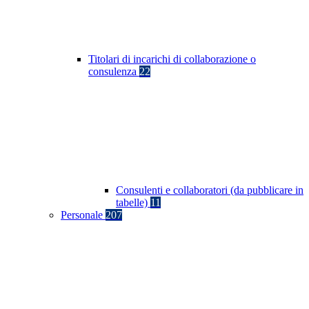
Titolari di incarichi di collaborazione o
consulenza
22
Consulenti e collaboratori (da pubblicare in
tabelle)
11
Personale
207