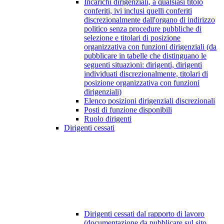
Incarichi dirigenziali, a qualsiasi titolo
conferiti, ivi inclusi quelli conferiti
discrezionalmente dall'organo di indirizzo
politico senza procedure pubbliche di
selezione e titolari di posizione
organizzativa con funzioni dirigenziali (da
pubblicare in tabelle che distinguano le
seguenti situazioni: dirigenti, dirigenti
individuati discrezionalmente, titolari di
posizione organizzativa con funzioni
dirigenziali)
Elenco posizioni dirigenziali discrezionali
Posti di funzione disponibili
Ruolo dirigenti
Dirigenti cessati
Dirigenti cessati dal rapporto di lavoro
(documentazione da pubblicare sul sito