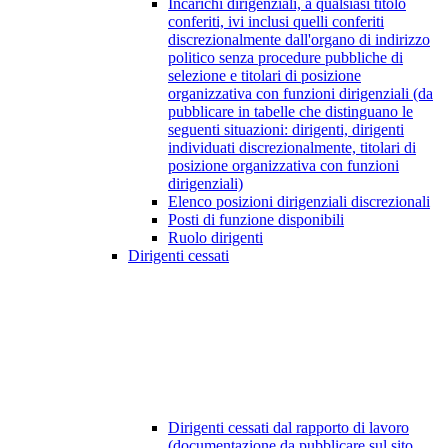
Incarichi dirigenziali, a qualsiasi titolo
conferiti, ivi inclusi quelli conferiti
discrezionalmente dall'organo di indirizzo
politico senza procedure pubbliche di
selezione e titolari di posizione
organizzativa con funzioni dirigenziali (da
pubblicare in tabelle che distinguano le
seguenti situazioni: dirigenti, dirigenti
individuati discrezionalmente, titolari di
posizione organizzativa con funzioni
dirigenziali)
Elenco posizioni dirigenziali discrezionali
Posti di funzione disponibili
Ruolo dirigenti
Dirigenti cessati
Dirigenti cessati dal rapporto di lavoro
(documentazione da pubblicare sul sito