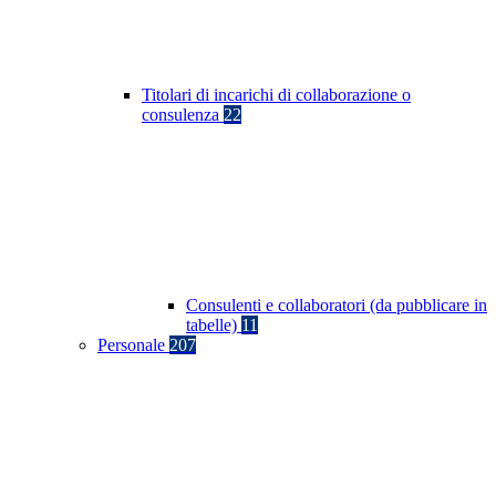
Titolari di incarichi di collaborazione o
consulenza
22
Consulenti e collaboratori (da pubblicare in
tabelle)
11
Personale
207