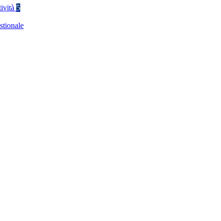
tività
5
stionale