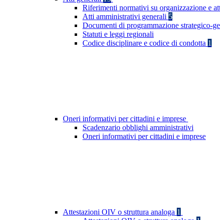
Riferimenti normativi su organizzazione e at
Atti amministrativi generali
5
Documenti di programmazione strategico-ge
Statuti e leggi regionali
Codice disciplinare e codice di condotta
1
Oneri informativi per cittadini e imprese
Scadenzario obblighi amministrativi
Oneri informativi per cittadini e imprese
Attestazioni OIV o struttura analoga
1