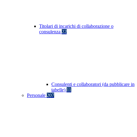
Titolari di incarichi di collaborazione o
consulenza
22
Consulenti e collaboratori (da pubblicare in
tabelle)
11
Personale
207