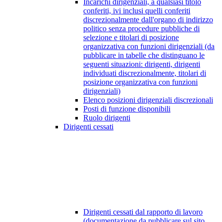
Incarichi dirigenziali, a qualsiasi titolo
conferiti, ivi inclusi quelli conferiti
discrezionalmente dall'organo di indirizzo
politico senza procedure pubbliche di
selezione e titolari di posizione
organizzativa con funzioni dirigenziali (da
pubblicare in tabelle che distinguano le
seguenti situazioni: dirigenti, dirigenti
individuati discrezionalmente, titolari di
posizione organizzativa con funzioni
dirigenziali)
Elenco posizioni dirigenziali discrezionali
Posti di funzione disponibili
Ruolo dirigenti
Dirigenti cessati
Dirigenti cessati dal rapporto di lavoro
(documentazione da pubblicare sul sito