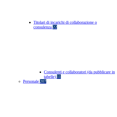
Titolari di incarichi di collaborazione o
consulenza
22
Consulenti e collaboratori (da pubblicare in
tabelle)
11
Personale
207