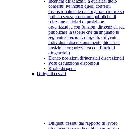
Incarichi dirigenziali, a qualsiasi titolo
conferiti, ivi inclusi quelli conferiti
discrezionalmente dall'organo di indirizzo
politico senza procedure pubbliche di
selezione e titolari di posizione
organizzativa con funzioni dirigenziali (da
pubblicare in tabelle che distinguano le
seguenti situazioni: dirigenti, dirigenti
individuati discrezionalmente, titolari di
posizione organizzativa con funzioni
dirigenziali)
Elenco posizioni dirigenziali discrezionali
Posti di funzione disponibili
Ruolo dirigenti
Dirigenti cessati
Dirigenti cessati dal rapporto di lavoro
(documentazione da pubblicare sul sito