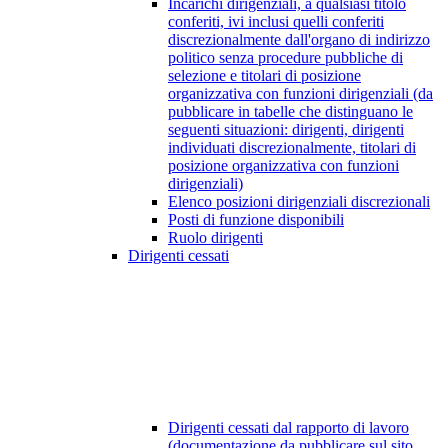
Incarichi dirigenziali, a qualsiasi titolo
conferiti, ivi inclusi quelli conferiti
discrezionalmente dall'organo di indirizzo
politico senza procedure pubbliche di
selezione e titolari di posizione
organizzativa con funzioni dirigenziali (da
pubblicare in tabelle che distinguano le
seguenti situazioni: dirigenti, dirigenti
individuati discrezionalmente, titolari di
posizione organizzativa con funzioni
dirigenziali)
Elenco posizioni dirigenziali discrezionali
Posti di funzione disponibili
Ruolo dirigenti
Dirigenti cessati
Dirigenti cessati dal rapporto di lavoro
(documentazione da pubblicare sul sito