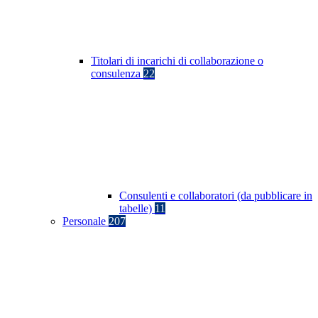
Titolari di incarichi di collaborazione o
consulenza
22
Consulenti e collaboratori (da pubblicare in
tabelle)
11
Personale
207