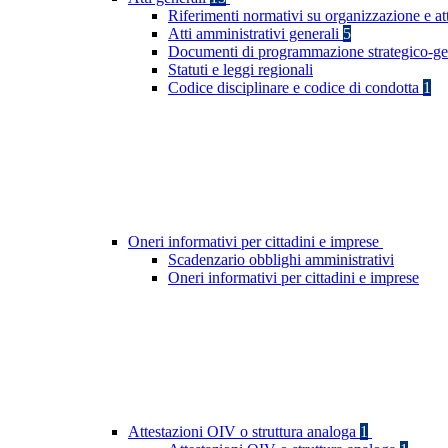
Riferimenti normativi su organizzazione e at
Atti amministrativi generali
5
Documenti di programmazione strategico-ge
Statuti e leggi regionali
Codice disciplinare e codice di condotta
1
Oneri informativi per cittadini e imprese
Scadenzario obblighi amministrativi
Oneri informativi per cittadini e imprese
Attestazioni OIV o struttura analoga
1