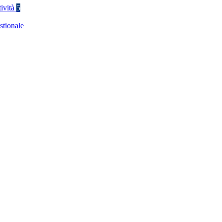
tività
5
stionale