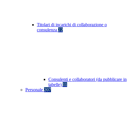
Titolari di incarichi di collaborazione o
consulenza
22
Consulenti e collaboratori (da pubblicare in
tabelle)
11
Personale
207