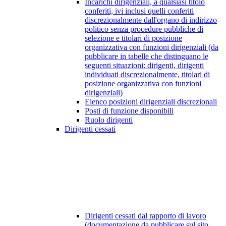
Incarichi dirigenziali, a qualsiasi titolo
conferiti, ivi inclusi quelli conferiti
discrezionalmente dall'organo di indirizzo
politico senza procedure pubbliche di
selezione e titolari di posizione
organizzativa con funzioni dirigenziali (da
pubblicare in tabelle che distinguano le
seguenti situazioni: dirigenti, dirigenti
individuati discrezionalmente, titolari di
posizione organizzativa con funzioni
dirigenziali)
Elenco posizioni dirigenziali discrezionali
Posti di funzione disponibili
Ruolo dirigenti
Dirigenti cessati
Dirigenti cessati dal rapporto di lavoro
(documentazione da pubblicare sul sito