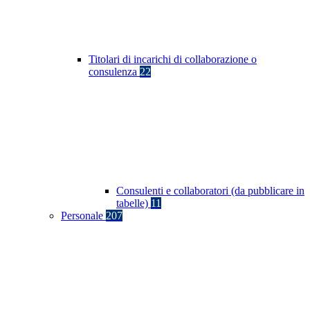
Titolari di incarichi di collaborazione o
consulenza
22
Consulenti e collaboratori (da pubblicare in
tabelle)
11
Personale
207