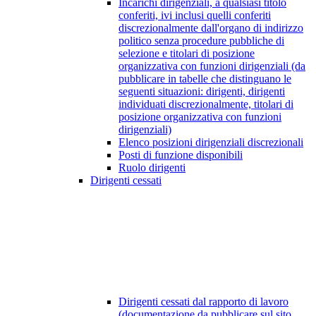
Incarichi dirigenziali, a qualsiasi titolo
conferiti, ivi inclusi quelli conferiti
discrezionalmente dall'organo di indirizzo
politico senza procedure pubbliche di
selezione e titolari di posizione
organizzativa con funzioni dirigenziali (da
pubblicare in tabelle che distinguano le
seguenti situazioni: dirigenti, dirigenti
individuati discrezionalmente, titolari di
posizione organizzativa con funzioni
dirigenziali)
Elenco posizioni dirigenziali discrezionali
Posti di funzione disponibili
Ruolo dirigenti
Dirigenti cessati
Dirigenti cessati dal rapporto di lavoro
(documentazione da pubblicare sul sito