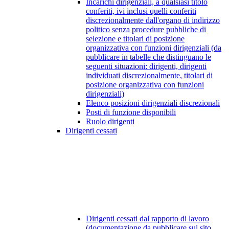
Incarichi dirigenziali, a qualsiasi titolo
conferiti, ivi inclusi quelli conferiti
discrezionalmente dall'organo di indirizzo
politico senza procedure pubbliche di
selezione e titolari di posizione
organizzativa con funzioni dirigenziali (da
pubblicare in tabelle che distinguano le
seguenti situazioni: dirigenti, dirigenti
individuati discrezionalmente, titolari di
posizione organizzativa con funzioni
dirigenziali)
Elenco posizioni dirigenziali discrezionali
Posti di funzione disponibili
Ruolo dirigenti
Dirigenti cessati
Dirigenti cessati dal rapporto di lavoro
(documentazione da pubblicare sul sito