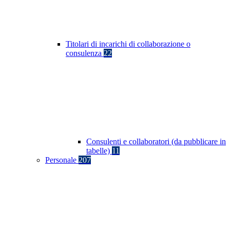
Titolari di incarichi di collaborazione o
consulenza
22
Consulenti e collaboratori (da pubblicare in
tabelle)
11
Personale
207