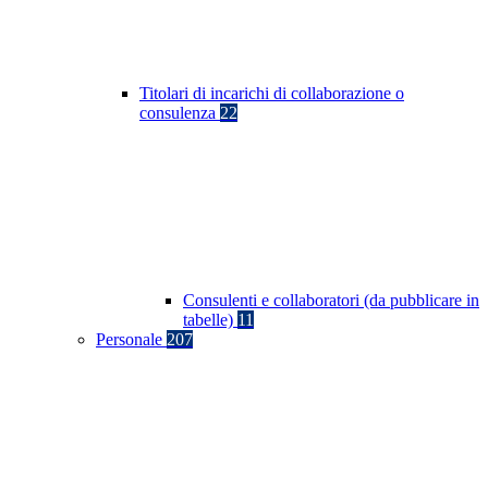
Titolari di incarichi di collaborazione o
consulenza
22
Consulenti e collaboratori (da pubblicare in
tabelle)
11
Personale
207