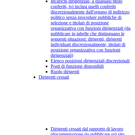
Incarichi dirigenziali, a qualsiasi titolo
conferiti, ivi inclusi quelli conferiti
discrezionalmente dall'organo di indirizzo
politico senza procedure pubbliche di
selezione e titolari di posizione
organizzativa con funzioni dirigenziali (da
pubblicare in tabelle che distinguano le
seguenti situazioni: dirigenti, dirigenti
individuati discrezionalmente, titolari di
posizione organizzativa con funzioni
dirigenziali)
Elenco posizioni dirigenziali discrezionali
Posti di funzione disponibili
Ruolo dirigenti
Dirigenti cessati
Dirigenti cessati dal rapporto di lavoro
(documentazione da pubblicare sul sito