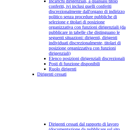
Incarichi dirigenziali, a qualsiasi titolo
conferiti, ivi inclusi quelli conferiti
discrezionalmente dall'organo di indirizzo
politico senza procedure pubbliche di
selezione e titolari di posizione
organizzativa con funzioni dirigenziali (da
pubblicare in tabelle che distinguano le
seguenti situazioni: dirigenti, dirigenti
individuati discrezionalmente, titolari di
posizione organizzativa con funzioni
dirigenziali)
Elenco posizioni dirigenziali discrezionali
Posti di funzione disponibili
Ruolo dirigenti
Dirigenti cessati
Dirigenti cessati dal rapporto di lavoro
(documentazione da pubblicare sul sito