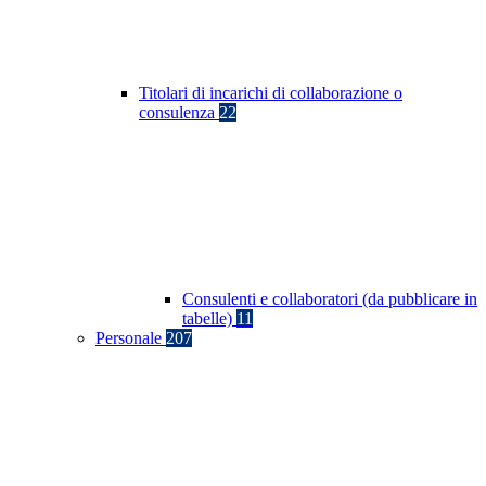
Titolari di incarichi di collaborazione o
consulenza
22
Consulenti e collaboratori (da pubblicare in
tabelle)
11
Personale
207