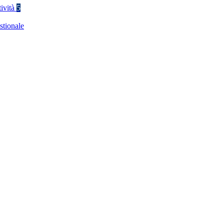
tività
5
stionale