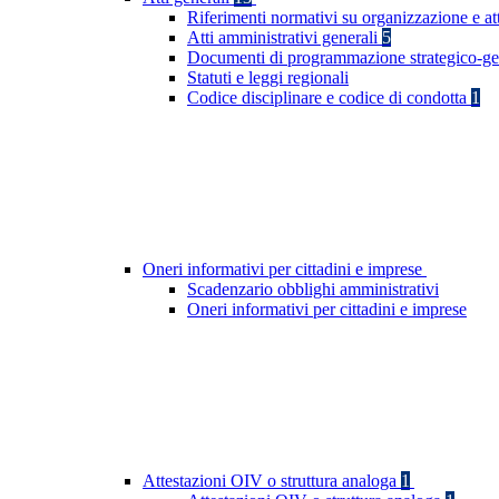
Riferimenti normativi su organizzazione e at
Atti amministrativi generali
5
Documenti di programmazione strategico-ge
Statuti e leggi regionali
Codice disciplinare e codice di condotta
1
Oneri informativi per cittadini e imprese
Scadenzario obblighi amministrativi
Oneri informativi per cittadini e imprese
Attestazioni OIV o struttura analoga
1