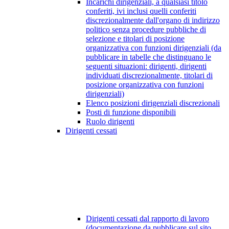
Incarichi dirigenziali, a qualsiasi titolo
conferiti, ivi inclusi quelli conferiti
discrezionalmente dall'organo di indirizzo
politico senza procedure pubbliche di
selezione e titolari di posizione
organizzativa con funzioni dirigenziali (da
pubblicare in tabelle che distinguano le
seguenti situazioni: dirigenti, dirigenti
individuati discrezionalmente, titolari di
posizione organizzativa con funzioni
dirigenziali)
Elenco posizioni dirigenziali discrezionali
Posti di funzione disponibili
Ruolo dirigenti
Dirigenti cessati
Dirigenti cessati dal rapporto di lavoro
(documentazione da pubblicare sul sito