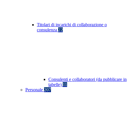
Titolari di incarichi di collaborazione o
consulenza
22
Consulenti e collaboratori (da pubblicare in
tabelle)
11
Personale
207