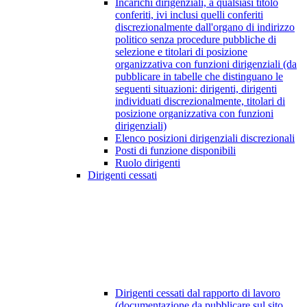
Incarichi dirigenziali, a qualsiasi titolo
conferiti, ivi inclusi quelli conferiti
discrezionalmente dall'organo di indirizzo
politico senza procedure pubbliche di
selezione e titolari di posizione
organizzativa con funzioni dirigenziali (da
pubblicare in tabelle che distinguano le
seguenti situazioni: dirigenti, dirigenti
individuati discrezionalmente, titolari di
posizione organizzativa con funzioni
dirigenziali)
Elenco posizioni dirigenziali discrezionali
Posti di funzione disponibili
Ruolo dirigenti
Dirigenti cessati
Dirigenti cessati dal rapporto di lavoro
(documentazione da pubblicare sul sito