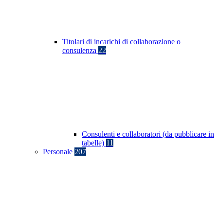
Titolari di incarichi di collaborazione o
consulenza
22
Consulenti e collaboratori (da pubblicare in
tabelle)
11
Personale
207