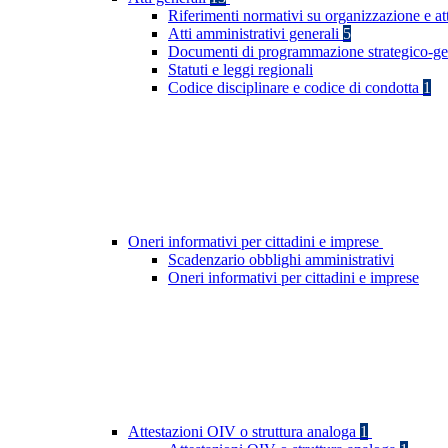
Riferimenti normativi su organizzazione e at
Atti amministrativi generali
5
Documenti di programmazione strategico-ge
Statuti e leggi regionali
Codice disciplinare e codice di condotta
1
Oneri informativi per cittadini e imprese
Scadenzario obblighi amministrativi
Oneri informativi per cittadini e imprese
Attestazioni OIV o struttura analoga
1