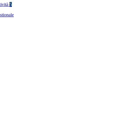
tività
5
stionale