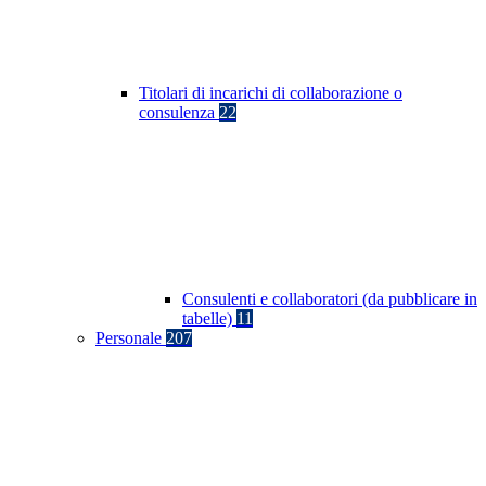
Titolari di incarichi di collaborazione o
consulenza
22
Consulenti e collaboratori (da pubblicare in
tabelle)
11
Personale
207