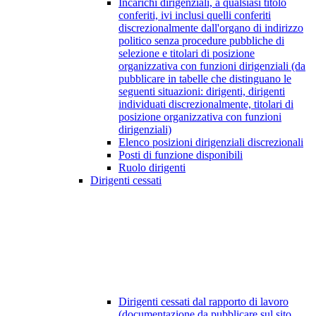
Incarichi dirigenziali, a qualsiasi titolo
conferiti, ivi inclusi quelli conferiti
discrezionalmente dall'organo di indirizzo
politico senza procedure pubbliche di
selezione e titolari di posizione
organizzativa con funzioni dirigenziali (da
pubblicare in tabelle che distinguano le
seguenti situazioni: dirigenti, dirigenti
individuati discrezionalmente, titolari di
posizione organizzativa con funzioni
dirigenziali)
Elenco posizioni dirigenziali discrezionali
Posti di funzione disponibili
Ruolo dirigenti
Dirigenti cessati
Dirigenti cessati dal rapporto di lavoro
(documentazione da pubblicare sul sito