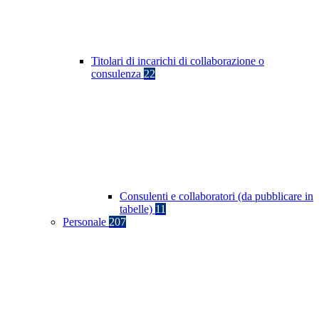
Titolari di incarichi di collaborazione o
consulenza
22
Consulenti e collaboratori (da pubblicare in
tabelle)
11
Personale
207