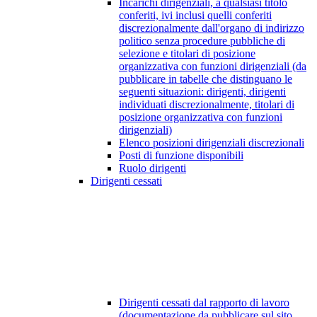
Incarichi dirigenziali, a qualsiasi titolo
conferiti, ivi inclusi quelli conferiti
discrezionalmente dall'organo di indirizzo
politico senza procedure pubbliche di
selezione e titolari di posizione
organizzativa con funzioni dirigenziali (da
pubblicare in tabelle che distinguano le
seguenti situazioni: dirigenti, dirigenti
individuati discrezionalmente, titolari di
posizione organizzativa con funzioni
dirigenziali)
Elenco posizioni dirigenziali discrezionali
Posti di funzione disponibili
Ruolo dirigenti
Dirigenti cessati
Dirigenti cessati dal rapporto di lavoro
(documentazione da pubblicare sul sito