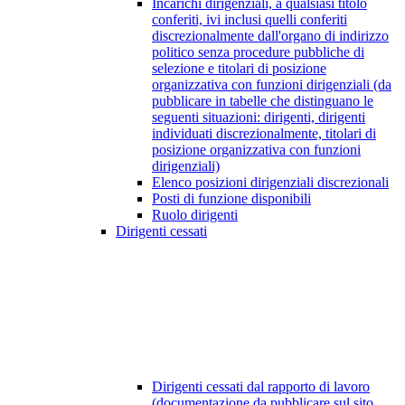
Incarichi dirigenziali, a qualsiasi titolo
conferiti, ivi inclusi quelli conferiti
discrezionalmente dall'organo di indirizzo
politico senza procedure pubbliche di
selezione e titolari di posizione
organizzativa con funzioni dirigenziali (da
pubblicare in tabelle che distinguano le
seguenti situazioni: dirigenti, dirigenti
individuati discrezionalmente, titolari di
posizione organizzativa con funzioni
dirigenziali)
Elenco posizioni dirigenziali discrezionali
Posti di funzione disponibili
Ruolo dirigenti
Dirigenti cessati
Dirigenti cessati dal rapporto di lavoro
(documentazione da pubblicare sul sito