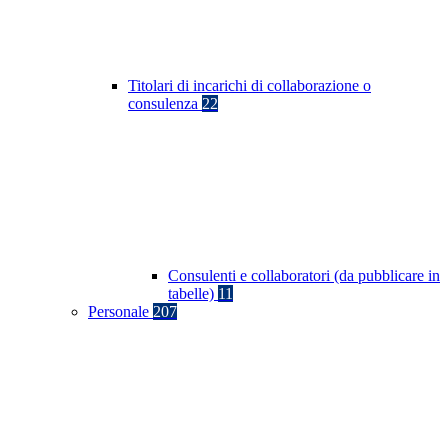
Titolari di incarichi di collaborazione o
consulenza
22
Consulenti e collaboratori (da pubblicare in
tabelle)
11
Personale
207