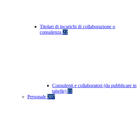
Titolari di incarichi di collaborazione o
consulenza
22
Consulenti e collaboratori (da pubblicare in
tabelle)
11
Personale
207