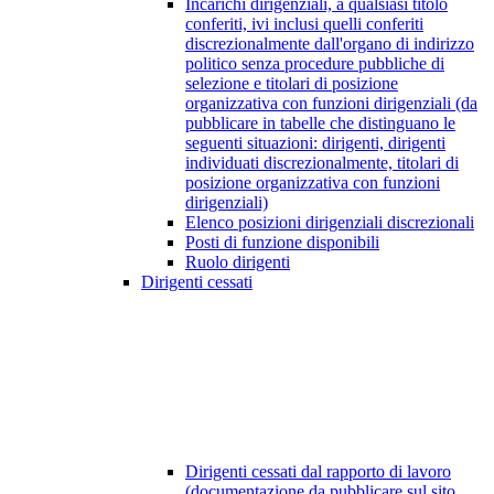
Incarichi dirigenziali, a qualsiasi titolo
conferiti, ivi inclusi quelli conferiti
discrezionalmente dall'organo di indirizzo
politico senza procedure pubbliche di
selezione e titolari di posizione
organizzativa con funzioni dirigenziali (da
pubblicare in tabelle che distinguano le
seguenti situazioni: dirigenti, dirigenti
individuati discrezionalmente, titolari di
posizione organizzativa con funzioni
dirigenziali)
Elenco posizioni dirigenziali discrezionali
Posti di funzione disponibili
Ruolo dirigenti
Dirigenti cessati
Dirigenti cessati dal rapporto di lavoro
(documentazione da pubblicare sul sito