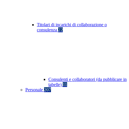
Titolari di incarichi di collaborazione o
consulenza
22
Consulenti e collaboratori (da pubblicare in
tabelle)
11
Personale
207