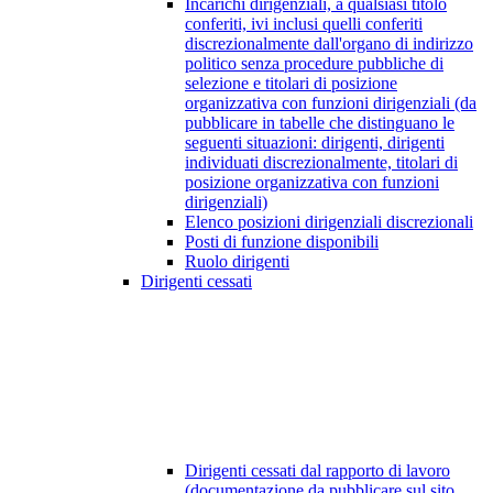
Incarichi dirigenziali, a qualsiasi titolo
conferiti, ivi inclusi quelli conferiti
discrezionalmente dall'organo di indirizzo
politico senza procedure pubbliche di
selezione e titolari di posizione
organizzativa con funzioni dirigenziali (da
pubblicare in tabelle che distinguano le
seguenti situazioni: dirigenti, dirigenti
individuati discrezionalmente, titolari di
posizione organizzativa con funzioni
dirigenziali)
Elenco posizioni dirigenziali discrezionali
Posti di funzione disponibili
Ruolo dirigenti
Dirigenti cessati
Dirigenti cessati dal rapporto di lavoro
(documentazione da pubblicare sul sito