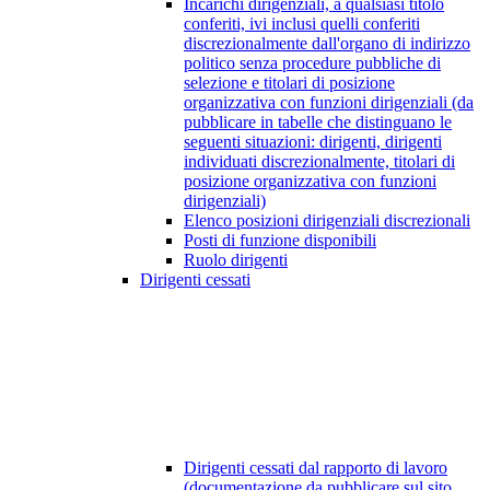
Incarichi dirigenziali, a qualsiasi titolo
conferiti, ivi inclusi quelli conferiti
discrezionalmente dall'organo di indirizzo
politico senza procedure pubbliche di
selezione e titolari di posizione
organizzativa con funzioni dirigenziali (da
pubblicare in tabelle che distinguano le
seguenti situazioni: dirigenti, dirigenti
individuati discrezionalmente, titolari di
posizione organizzativa con funzioni
dirigenziali)
Elenco posizioni dirigenziali discrezionali
Posti di funzione disponibili
Ruolo dirigenti
Dirigenti cessati
Dirigenti cessati dal rapporto di lavoro
(documentazione da pubblicare sul sito