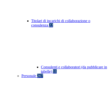
Titolari di incarichi di collaborazione o
consulenza
22
Consulenti e collaboratori (da pubblicare in
tabelle)
11
Personale
207