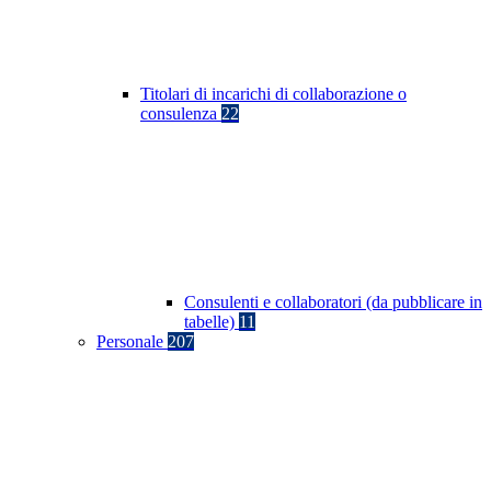
Titolari di incarichi di collaborazione o
consulenza
22
Consulenti e collaboratori (da pubblicare in
tabelle)
11
Personale
207