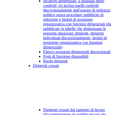
Incarichi dirigenziali, a qualsiasi titolo
conferiti, ivi inclusi quelli conferiti
discrezionalmente dall'organo di indirizzo
politico senza procedure pubbliche di
selezione e titolari di posizione
organizzativa con funzioni dirigenziali (da
pubblicare in tabelle che distinguano le
seguenti situazioni: dirigenti, dirigenti
individuati discrezionalmente, titolari di
posizione organizzativa con funzioni
dirigenziali)
Elenco posizioni dirigenziali discrezionali
Posti di funzione disponibili
Ruolo dirigenti
Dirigenti cessati
Dirigenti cessati dal rapporto di lavoro
(documentazione da pubblicare sul sito