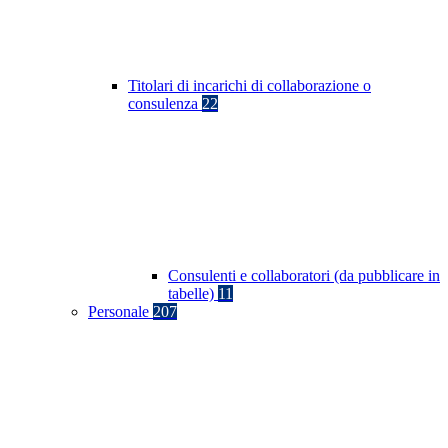
Titolari di incarichi di collaborazione o
consulenza
22
Consulenti e collaboratori (da pubblicare in
tabelle)
11
Personale
207