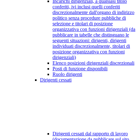
Incarichi dirigenziali, a qualsiasi titolo
conferiti, ivi inclusi quelli conferiti
discrezionalmente dall'organo di indirizzo
politico senza procedure pubbliche di
selezione e titolari di posizione
organizzativa con funzioni dirigenziali (da
pubblicare in tabelle che distinguano le
seguenti situazioni: dirigenti, dirigenti
individuati discrezionalmente, titolari di
posizione organizzativa con funzioni
dirigenziali)
Elenco posizioni dirigenziali discrezionali
Posti di funzione disponibili
Ruolo dirigenti
Dirigenti cessati
Dirigenti cessati dal rapporto di lavoro
(documentazione da pubblicare sul sito